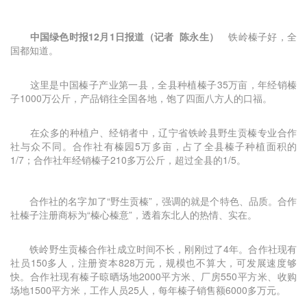
中国绿色时报12月1日报道（记者 陈永生）
铁岭榛子好，全
国都知道。
这里是中国榛子产业第一县，全县种植榛子35万亩，年经销榛
子1000万公斤，产品销往全国各地，饱了四面八方人的口福。
在众多的种植户、经销者中，辽宁省铁岭县野生贡榛专业合作
社与众不同。合作社有榛园5万多亩，占了全县榛子种植面积的
1/7；合作社年经销榛子210多万公斤，超过全县的1/5。
合作社的名字加了“野生贡榛”，强调的就是个特色、品质。合作
社榛子注册商标为“榛心榛意”，透着东北人的热情、实在。
铁岭野生贡榛合作社成立时间不长，刚刚过了4年。合作社现有
社员150多人，注册资本828万元，规模也不算大，可发展速度够
快。合作社现有榛子晾晒场地2000平方米、厂房550平方米、收购
场地1500平方米，工作人员25人，每年榛子销售额6000多万元。