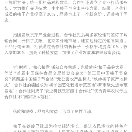
一施肥方法，统一肥料品种和数量。合作社还设立了专业打药服务
队，大力推广先进技术，小小榛子也突出科技含量。结果，合作社
成员的榛子产量提高了30%，品质也上了一个新台阶，还带动了周
边。
抱团发展贯穿产业全过程。合作社先后与多家经销商签订了购
销合同，开拓了沈阳、北京等外地市场，建立起稳定的销售渠道，
产品行销全国。社员通过合作社销售榛子，价格平均提高10%，收
入增加30%，提高了种植效益，加快了产业发展和农民致富步伐。
4年时间，“榛心榛意”斩获众多荣耀，先后荣获“榛子品鉴大赛一
等奖”“首届中国森林食品交易博览会金奖”“第三届中国榛子节金
奖”“第四届中国榛子节金奖”“无公害农产品标志”“铁岭榛子原产地标
志”；合作社的榛园成为“榛子园艺化栽培示范基地”和“市级先进示范
基地”；合作社则成了“农业科技致富能手合作社”“优秀青年农民专业
合作社”和“国家级示范社”。
品质和规模，品牌和效益，形成了良性互动。
榛子在铁岭已经成为拉动经济增长、促进农民增收的特色产
业、支柱产业和朝阳产业。农民开始规模种植，基地规模逐步扩