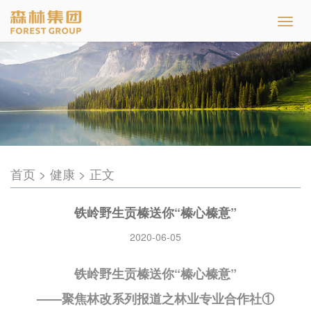
Toggl
navig
首页 > 健康 > 正文
铁岭野生贡榛送你“榛心榛意”
2020-06-05
铁岭野生贡榛送你“榛心榛意”
——聚焦林改系列报道之林业专业合作社①