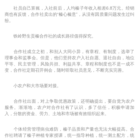
社员自己算账，入社前后，人均榛子年收入相差6.8万元。经销
商也有反馈，合作社卖出的“榛心榛意”，从没有因质量问题发生过纠
纷。
铁岭野生贡榛合作社的成长路径值得探究。
合作社成立之初，和别人大同小异，有章程、有制度，选举了
理事会和监事会。但是，他们坚持农户入社自愿、退社自由，地位
平等、民主管理，风险共担、利益共享。章程和制度也不是一成不
变，合作社定期召开例会，随时听取社员意见，不断充实完善。
小农户和大市场要对接。
合作社出面，对上争取优惠政策，还明确提出，要自觉为农户
服务。渐渐地，农户对合作社有了认识，多了信任，积极申请加
入，分散的资金、劳力、土地和市场被有效组织起来。
个体经营管理病虫难防，榛子品质和产量也无法大幅提高。合
作社聘请了榛子种植专家授课，统一指导种植，统一测土配方，统