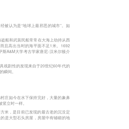
经被认为是“地球上最邪恶的城市”。如
海盗船和武装民船常常在大海上劫持从西
且高出当时的海平面不足1米。1692
斯A&M大学考古学家唐尼-汉米尔顿介
戏剧性的发现来自于20世纪60年代的
生的瞬间。
的村庄如今在水下保持完好，大量的象鼻
被竖立时一样。
平方米，是目前已发现的最古老的沉没定
住的是大型石头房屋，房屋中有铺砌的地