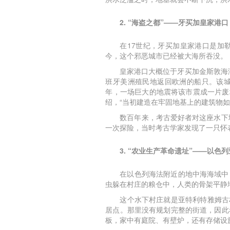
2. “海盗之都”——牙买加皇家港口
在17世纪，牙买加皇家港口是加
今，这个邪恶城市已经被大海所吞没。
皇家港口大概位于牙买加金斯敦海
班牙美洲殖民地返回欧洲的船只。该城
年，一场巨大的地震将该市震成一片废
绍，“当初建造在牢固地基上的建筑物如
数百年来，考古爱好者对这座水下
一次探险，当时考古学家发现了一只怀
3. “农业生产革命遗址”——以色
在以色列海法附近的地中海海域中
虫躲在村庄的粮仓中，人类的骨架平静
这个水下村庄就是亚特利特雅姆古
居点。那里没有规划完整的街道，因此
板，家中有庭院、有壁炉，还有存储设