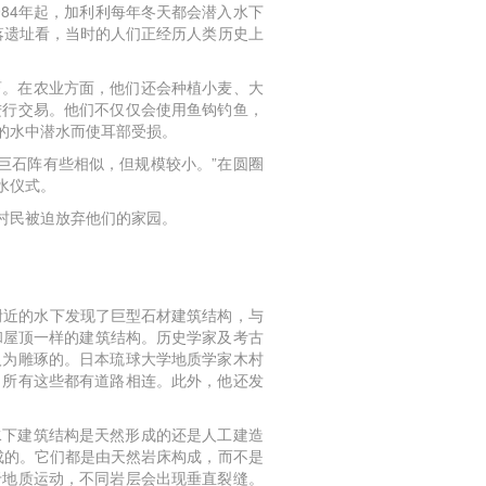
984年起，加利利每年冬天都会潜入水下
落遗址看，当时的人们正经历人类历史上
畜。在农业方面，他们还会种植小麦、大
进行交易。他们不仅仅会使用鱼钩钓鱼，
的水中潜水而使耳部受损。
巨石阵有些相似，但规模较小。”在圆圈
水仪式。
村民被迫放弃他们的家园。
附近的水下发现了巨型石材建筑结构，与
和屋顶一样的建筑结构。历史学家及考古
人为雕琢的。日本琉球大学地质学家木村
，所有这些都有道路相连。此外，他还发
水下建筑结构是天然形成的还是人工建造
成的。它们都是由天然岩床构成，而不是
于地质运动，不同岩层会出现垂直裂缝。