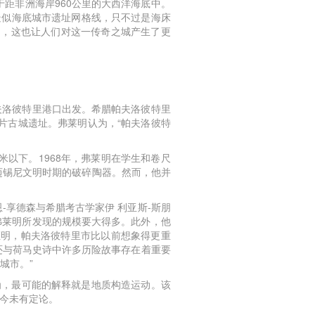
于距非洲海岸960公里的大西洋海底中。
疑似海底城市遗址网格线，只不过是海床
是，这也让人们对这一传奇之城产生了更
夫洛彼特里港口出发。希腊帕夫洛彼特里
片古城遗址。弗莱明认为，“帕夫洛彼特
以下。1968年，弗莱明在学生和卷尺
腊迈锡尼文明时期的破碎陶器。然而，他并
-享德森与希腊考古学家伊 利亚斯-斯朋
弗莱明所发现的规模要大得多。此外，他
证明，帕夫洛彼特里市比以前想象得更重
还与荷马史诗中许多历险故事存在着重要
城市。”
为，最可能的解释就是地质构造运动。该
至今未有定论。