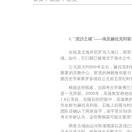
1. “泥沙之城”——埃及赫拉克利
在埃及北海岸尼罗河入海口，那里
城。如今，它们都已被淹没于海水之中
公元前大约500年左右，赫拉克
重要的宗教中心，那里的神殿每年吸引
腊历史学家希罗多德在公元前五世纪时
根据这些线索，法国考古学家弗兰
是一无所获。2000年，高迪奥宣称
1.6公里处。在随后的挖掘中，高迪
市名称为赫拉克利翁。石板上刻着当时
团队还确认了两座庙宇，庙宇里分别供
考古学家认为，这些青铜器可能主要用
两座古城由运河和灌溉渠以及现已
洪水泛滥之时，地基就会不断下沉，洪