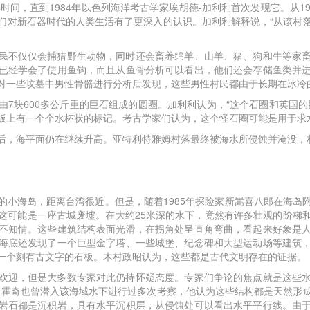
年时间，直到1984年以色列海洋考古学家埃胡德-加利利首次发现它。从1
们对新石器时代的人类生活有了更深入的认识。加利利解释说，“从该村
民不仅仅会捕猎野生动物，同时还会畜养绵羊、山羊、猪、狗和牛等家
已经学会了使用鱼钩，而且从鱼骨分析可以看出，他们还会存储鱼类并
对一些坟墓中男性骨骼进行分析后发现，这些男性村民都由于长期在冰冷
由7块600多公斤重的巨石组成的圆圈。加利利认为，“这个石圈和英国的
板上有一个个水杯状的标记。考古学家们认为，这个怪石圈可能是用于求
后，海平面仍在继续升高。亚特利特雅姆村落最终被海水所侵蚀并淹没，
的小海岛，距离台湾很近。但是，随着1985年探险家新嵩喜八郎在海岛
这可能是一座古城废墟。在大约25米深的水下，竟然有许多壮观的阶梯
不知情。这些建筑结构表面光滑，在拐角处呈直角弯曲，看起来好象是
海底还发现了一个巨型金字塔、一些城堡、纪念碑和大型运动场等建筑
一个刻有古文字的石板。木村政昭认为，这些都是古代文明存在的证据。
欢迎，但是大多数专家对此仍持怀疑态度。专家们争论的焦点就是这些
舒霍奇也曾潜入该海域水下进行过多次考察，他认为这些结构都是天然形
岩石都是沉积岩，具有水平沉积层，从侵蚀处可以看出水平平行线。由