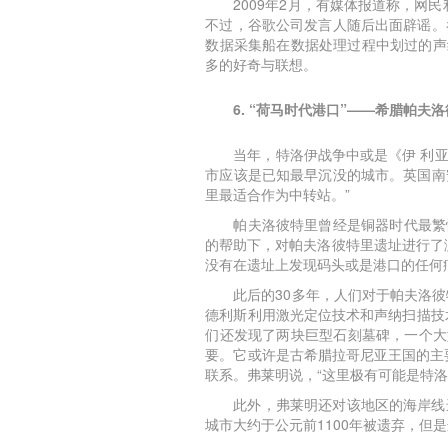
2009年2月，有媒体报道称，网
不过，谷歌公司发言人随后出面辟谣。
数据采集船在数据处理过程中划过的声
多的好奇与联想。
6. “荷马时代港口”——希腊帕夫
当年，特洛伊战争中或是《伊 利
市应该是已知最早沉没的城市。英国南
里最适合作为中转站。”
帕夫洛彼特里曾经是铜器时代最繁
的帮助下，对帕夫洛彼特里遗址进行了测
没有在遗址上发现码头或是港口的任何
此后的30多年，人们对于帕夫洛彼
德利斯利用激光定位技术和声纳扫描技
们还发现了两块巨型石刻墓碑，一个大
要。它或许是古希腊拉哥尼亚王国的主
联系。弗莱明说，“这里极有可能是特
此外，弗莱明还对该地区的海岸线
城市大约于公元前1100年被遗弃，