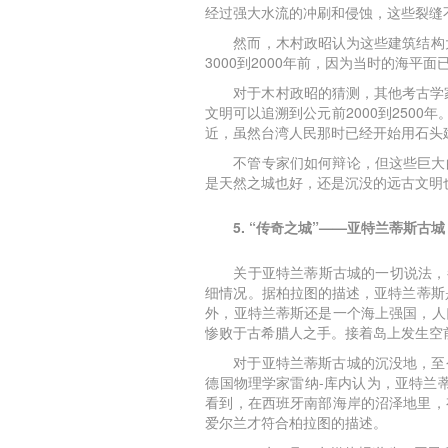
经过强大水流的冲刷和侵蚀，这些裂缝
然而，木村政昭认为这些建筑结构
3000到2000年前，因为当时的海
对于木村政昭的猜测，其他考古学
文明可以追溯到公元前2000到250
近，虽然台湾人民那时已经开始用石头
不管专家们如何辩论，但这些巨大
是天然之城也好，还是沉没的远古文明
5. “传奇之城”——亚特兰蒂斯古城
关于亚特兰蒂斯古城的一切说法，
细情况。据柏拉图的描述，亚特兰蒂斯
外，亚特兰蒂斯还是一个海上强国，人
惨败于古希腊人之手。接着岛上发生空
对于亚特兰蒂斯古城的沉没地，至
德国物理学家雷纳-库内认为，亚特兰
看到，在西班牙南部海岸的沼泽地里，
爱尔兰才符合柏拉图的描述。