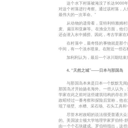
这个水下村落被淹没了长达9000
对这个村落进行考察。通过该村落，人
最伟大的一次革命。”
从动物的遗骨看，亚特利特雅姆村
麦、扁豆和亚麻等。在渔业方面，他们
还会潜入水中捕捞。因此，考古学家在
在村落中，最奇怪的事物就是那个
中间，有一个淡水喷泉。在附近一些石
加利利认为，最后一个冰川期结束
4. “天然之城”——日本与那国岛
与那国岛本来是日本一个默默无闻
那国岛才开始扬名海外。一些人认为，
学家在此之前对这些建筑结构的存在并
政昭经过一番考察和探险后宣称，他在
现了墙壁、水槽、采石场、石头工具和
尽管木村政昭的说法很受普通大众
的。美国波士顿大学地理学家罗伯特-
由一个个石块建成。罗伯特指出，这些