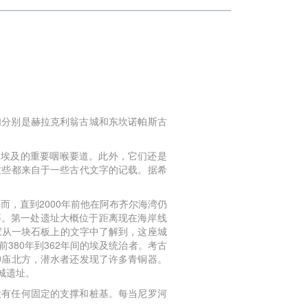
们分别是赫拉克利翁古城和东坎诺帕斯古
入埃及的重要咽喉要道。此外，它们还是
这些都来自于一些古代文字的记载。据希
，直到2000年前他在阿布齐尔海湾仍
等。第一处遗址大概位于距离现在海岸线
家从一块石板上的文字中了解到，这座城
80年到362年间的埃及统治者。考古
神庙北方，潜水者还发现了许多青铜器。
城遗址。
没有任何固定的支撑和桩基。每当尼罗河