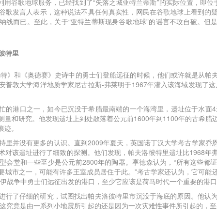
民利用谷歌地球服务，已经找到了“失落之城亚特兰蒂斯”的实际位置，即位
谷歌发言人表示，这种说法不具任何真实性，网民在谷歌地球上看到的
纳线而已。至此，关于“亚特兰蒂斯现身谷歌地球”的谣言不攻自破。但
洛彼特里
亚特》和《奥德赛》史诗中的勇士们登船远征的时候，他们或许就是从帕
安普敦大学海洋地质学家尼古拉斯-弗莱明于1967年潜入该海域发现了这
忙的港口之一，如今已沉没于希腊最南端的一个海湾里，遗址位于水面4米
量和研究。他发现遗址上到处散落着公元前1600年到1100年的古希
痕迹。
特里并没有更多的认识。直到2009年夏天，英国诺丁汉大学考古学家乔恩
术对该遗址进行了细致的探测。他们发现，帕夫洛彼特里遗址比1968年
型会堂和一些至少是公元前2800年的陶器。享德森认为，“所有这些都
要城市之一，可能有许多王室成员居住于此。”考古学家还认为，它可能
洛伊战争中勇士们远征出发的港口，至少它应该是荷马时代一个重要的港口
进行了仔细的研究，试图找出帕夫洛彼特里市沉没于海底的原因。他认
但是这究竟是由一系列小地震所引起的还是因为一次灾难性事件所引起的，