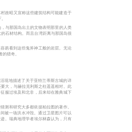
木村政昭又宣称这些建筑结构可能建造于
下。
为，与那国岛出土的文物表明那里的人类
巨大的石材结构。而且台湾距离与那国岛很
很容易看到这些鬼斧神工般的岩层。无论
者的猎奇。
灵活现地描述了关于亚特兰蒂斯古城的详
还要大，与赫拉克利斯之柱遥遥相对。此
曾征服过埃及和北非，后来却在雅典城下
些猜测和研究大多都依据柏拉图的著作。
年间被一场洪水冲毁。通过卫星图片可以
遗迹。瑞典地理学者埃尔林森认为，只有