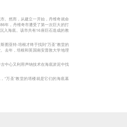
城市。然而，从建立一开始，丹维奇就命
86年，丹维奇市遭受了第一次巨大的打
沉入海底。该市共有16座巨石造成的教
斯图亚特-培根才终于找到“万圣”教堂的
堂。去年，培根和英国南安普敦大学地理
斯考古中心又利用声纳技术在海底淤泥中找
，“万圣”教堂的塔楼就是它们的海底墓