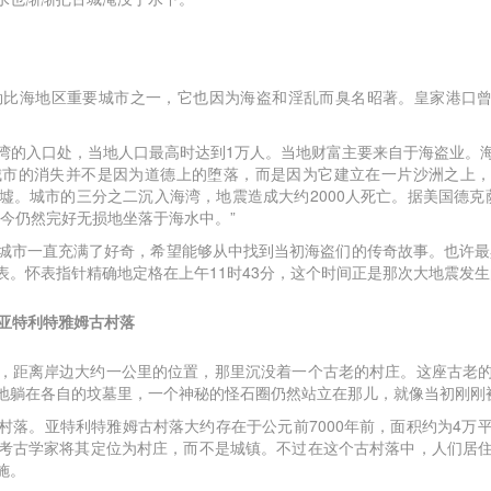
勒比海地区重要城市之一，它也因为海盗和淫乱而臭名昭著。皇家港口曾
湾的入口处，当地人口最高时达到1万人。当地财富主要来自于海盗业。
市的消失并不是因为道德上的堕落，而是因为它建立在一片沙洲之上，而
墟。城市的三分之二沉入海湾，地震造成大约2000人死亡。据美国德克萨
今仍然完好无损地坐落于海水中。”
城市一直充满了好奇，希望能够从中找到当初海盗们的传奇故事。也许最具
表。怀表指针精确地定格在上午11时43分，这个时间正是那次大地震发
列亚特利特雅姆古村落
，距离岸边大约一公里的位置，那里沉没着一个古老的村庄。这座古老
地躺在各自的坟墓里，一个神秘的怪石圈仍然站立在那儿，就像当初刚刚
村落。亚特利特雅姆古村落大约存在于公元前7000年前，面积约为4万
考古学家将其定位为村庄，而不是城镇。不过在这个古村落中，人们居
施。