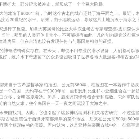
不断扩大，部分碎块被冲走，就形成了一个个巨大阶梯。
大约建造于6000年前，当时这个古老的城市还处于海平面之上。最近，
平面已接近20世纪的水平。后来，由于地质运动，导致这片土地沉没于海水之
家进行了反驳。加拿大英属哥伦比亚大学东亚考古专家理查德-皮尔森认
0年。当时，那里的人类群体非常小，不可能拥有如此非凡的能力建造这些
建造房屋，但在台湾也没有发现任何与与那国岛相似的证据。
的神奇结构确实存在。在今天，即使不用专业的潜水设备，人们都可以
也好，这片水下奇迹留下的众多谜团吸引了世界各地大批游客和考古爱好
都来自于古希腊哲学家柏拉图。公元前360年，柏拉图在一本著作中活
是一个岛国，大约存在于9000年前，面积比利比亚和小亚细亚合在一起
口众多，文明高度发达。但是，后来该国慢慢得贪婪和腐败。它的军队
前的自然灾难，整个岛国在一天一夜之间沉没于大海之中。
今未能找到。因此，它也引起了诸多神话猜测和相关考古研究，不过这
蒂斯古城应该位于西班牙南部海岸的某个地区，后来在公元前800到500
有两个矩形结构的痕迹。库内认为，这是亚特兰蒂斯古城中的一些庙宇