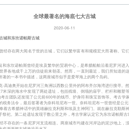
全球最著名的海底七大古城
2020-06-11
翁古城和东坎诺帕斯古城
曾经存在两大闻名于世的古城，它们以繁华富有和规模宏大而著称。它
。
利翁和东坎诺帕斯曾经是埃及繁华的贸易中心，是希腊船舶沿着尼罗河进
世界各地成千上万的信徒前来朝圣。然而，一直到最近，我们所知道的
所著的一本书中描述，这两座城市似乎是爱琴海上的两个岛屿。
克-高迪奥开始在尼罗河三角洲以西数公里外的阿布齐尔海湾进行搜寻。然而
他在7米深的海水中发现了两处遗址，包括残墙、倒塌的庙宇、栏杆和雕塑
奥的考古团队还发现了公元前600年的钱币、护身符和珠宝首饰等。考古学
的税务法令，最后签署者为奈科坦尼布一世。奈科坦尼布一世曾经是公元前3
奉着古希腊神话中的英雄赫拉克利斯和埃及主神阿门。就在赫拉克勒斯
于祭祀。第二处遗址发现于数公里之外，考古学家认定它为东坎诺帕斯古
经不存在的一条尼罗河支流相连。两座城市均建在河岸边的泥沙地上，
水也渐渐把古城淹没于水下。