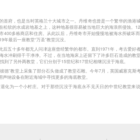
的首府，也是当时英格兰十大城市之一。丹维奇也曾是一个繁华的渔港
在松软的水成岩地基之上，这种地基很容易被当地巨大的海浪所侵蚀。12
市400多栋商店和住房。从此以后，丹维奇市开始慢慢地被海水所破坏而
19年最后一座教堂“万圣”教堂沉没。
后五十多年都无人问冿这座曾经繁华的都市。直到1971年，考古爱好者
海水冲刷得干干净净。不过，在当地海床上还留下了许多巨石造成的教
找到了另外两教堂，它们分别于15世纪和17世纪相继沉没于海底。
“圣彼德”教堂上采集了部分石头做成了教堂石雕。今年7月，英国威塞克
用声纳设备在附近海域中寻找更多的海底教堂。
退化为一个小村庄。对于那些沉没于海底永不见天日的中世纪教堂来说