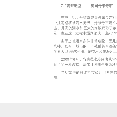
7. “海底教堂”——英国丹维奇市
在中世纪，丹维奇曾经是东英吉利
中注定必将被海水淹没。丹维奇市建立
击。升高的潮水和巨大的海浪席卷了该
堂，也在这一过程中逐渐消失，直到19
由于当地潜水条件非常危险，因此此
塔楼。如今，城市的一些残骸甚至都被
学者大卫-塞尔利用声纳技术又在海床上
2009年6月，当地潜水爱好者从
到了另一座教堂。塞尔计划明年继续利
当初繁华的丹维奇市如此已向内陆
碑。